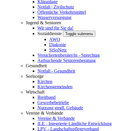
Kläranlage
Notfall | Zivilschutz
Öffentliche Verkehrsmittel
Wasserversorgung
Jugend & Senioren
Wir sind für Sie da!
Sozialdienste
Toggle submenu
AWO
Diakonie
SiSoNetz
Versichertenberater/in - Sprechtag
Aufsuchende Seniorenberatung
Gesundheit
Notfall - Gesundheit
Seelsorge
Kirchen
Kirchengemeinden
Wirtschaft
Breitband
Gewerbebetriebe
Nutzung gmdl. Gebäude
Vereine & Verbände
Vereine & Verbände
ILE - Integrierte Ländliche Entwicklung
LPV - Landschaftspflegeverband