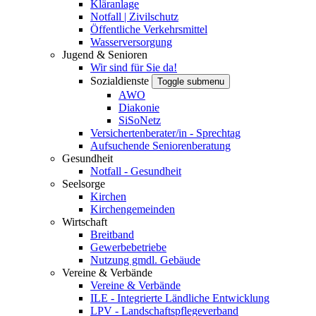
Kläranlage
Notfall | Zivilschutz
Öffentliche Verkehrsmittel
Wasserversorgung
Jugend & Senioren
Wir sind für Sie da!
Sozialdienste
Toggle submenu
AWO
Diakonie
SiSoNetz
Versichertenberater/in - Sprechtag
Aufsuchende Seniorenberatung
Gesundheit
Notfall - Gesundheit
Seelsorge
Kirchen
Kirchengemeinden
Wirtschaft
Breitband
Gewerbebetriebe
Nutzung gmdl. Gebäude
Vereine & Verbände
Vereine & Verbände
ILE - Integrierte Ländliche Entwicklung
LPV - Landschaftspflegeverband