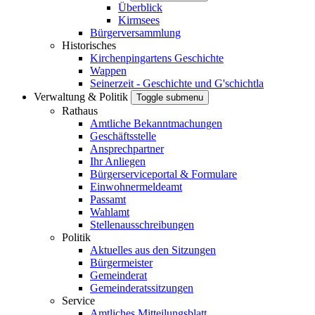
Überblick
Kirmsees
Bürgerversammlung
Historisches
Kirchenpingartens Geschichte
Wappen
Seinerzeit - Geschichte und G'schichtla
Verwaltung & Politik
Toggle submenu
Rathaus
Amtliche Bekanntmachungen
Geschäftsstelle
Ansprechpartner
Ihr Anliegen
Bürgerserviceportal & Formulare
Einwohnermeldeamt
Passamt
Wahlamt
Stellenausschreibungen
Politik
Aktuelles aus den Sitzungen
Bürgermeister
Gemeinderat
Gemeinderatssitzungen
Service
Amtliches Mitteilungsblatt