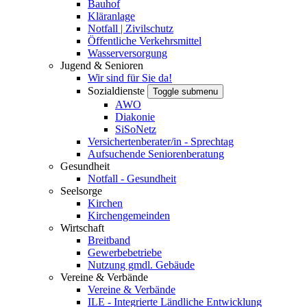
Bauhof
Kläranlage
Notfall | Zivilschutz
Öffentliche Verkehrsmittel
Wasserversorgung
Jugend & Senioren
Wir sind für Sie da!
Sozialdienste
Toggle submenu
AWO
Diakonie
SiSoNetz
Versichertenberater/in - Sprechtag
Aufsuchende Seniorenberatung
Gesundheit
Notfall - Gesundheit
Seelsorge
Kirchen
Kirchengemeinden
Wirtschaft
Breitband
Gewerbebetriebe
Nutzung gmdl. Gebäude
Vereine & Verbände
Vereine & Verbände
ILE - Integrierte Ländliche Entwicklung