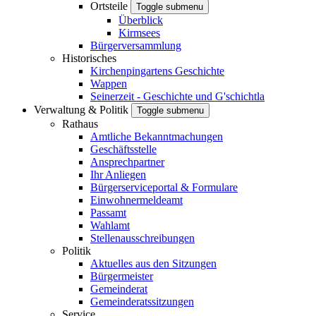
Ortsteile
Toggle submenu
Überblick
Kirmsees
Bürgerversammlung
Historisches
Kirchenpingartens Geschichte
Wappen
Seinerzeit - Geschichte und G'schichtla
Verwaltung & Politik
Toggle submenu
Rathaus
Amtliche Bekanntmachungen
Geschäftsstelle
Ansprechpartner
Ihr Anliegen
Bürgerserviceportal & Formulare
Einwohnermeldeamt
Passamt
Wahlamt
Stellenausschreibungen
Politik
Aktuelles aus den Sitzungen
Bürgermeister
Gemeinderat
Gemeinderatssitzungen
Service