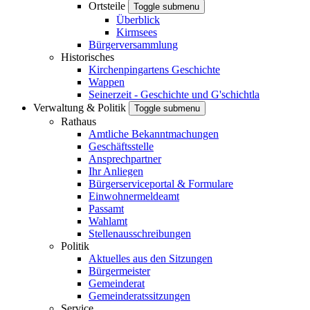
Ortsteile
Toggle submenu
Überblick
Kirmsees
Bürgerversammlung
Historisches
Kirchenpingartens Geschichte
Wappen
Seinerzeit - Geschichte und G'schichtla
Verwaltung & Politik
Toggle submenu
Rathaus
Amtliche Bekanntmachungen
Geschäftsstelle
Ansprechpartner
Ihr Anliegen
Bürgerserviceportal & Formulare
Einwohnermeldeamt
Passamt
Wahlamt
Stellenausschreibungen
Politik
Aktuelles aus den Sitzungen
Bürgermeister
Gemeinderat
Gemeinderatssitzungen
Service