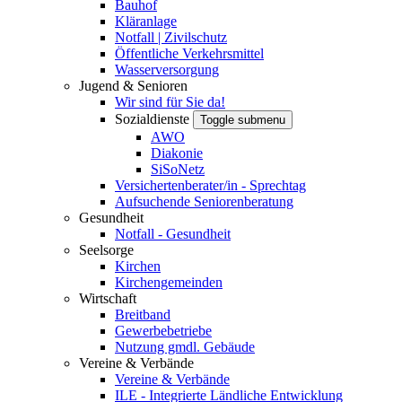
Bauhof
Kläranlage
Notfall | Zivilschutz
Öffentliche Verkehrsmittel
Wasserversorgung
Jugend & Senioren
Wir sind für Sie da!
Sozialdienste
Toggle submenu
AWO
Diakonie
SiSoNetz
Versichertenberater/in - Sprechtag
Aufsuchende Seniorenberatung
Gesundheit
Notfall - Gesundheit
Seelsorge
Kirchen
Kirchengemeinden
Wirtschaft
Breitband
Gewerbebetriebe
Nutzung gmdl. Gebäude
Vereine & Verbände
Vereine & Verbände
ILE - Integrierte Ländliche Entwicklung